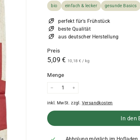
bio
einfach & lecker
gesunde Basics
perfekt für's Frühstück
beste Qualität
aus deutscher Herstellung
Preis
Normaler
5,09
5,09 €
10,18
10,18 €
/
kg
€
Preis
€
Menge
−
+
inkl. MwSt. zzgl.
Versandkosten
In den
Abholung möglich im Hofladen