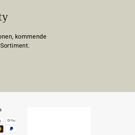
ty
tionen, kommende
Sortiment.
n