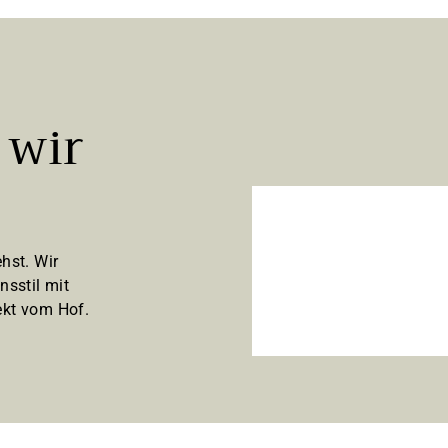
 wir
hst. Wir
nsstil mit
kt vom Hof.