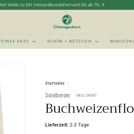
of direkt zu Dir! Versandkostenfrei nach DE ab 79,- €
C
h
i
e
FEINES DAZU
SCHÖN + NÜTZLICH
WOHLFÜH
m
g
a
u
k
Startseite
/
o
r
Spielberger
SKU: 24357
n
Buchweizenflo
Lieferzeit:
2-3 Tage