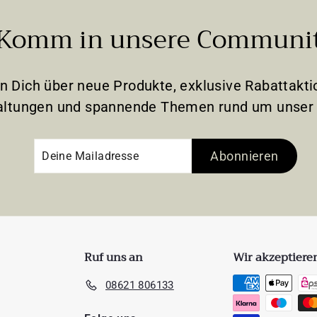
Komm in unsere Communi
en Dich über neue Produkte, exklusive Rabattak
altungen und spannende Themen rund um unser 
Deine
Abonnieren
Abonnieren
Mailadresse
Ruf uns an
Wir akzeptiere
08621 806133