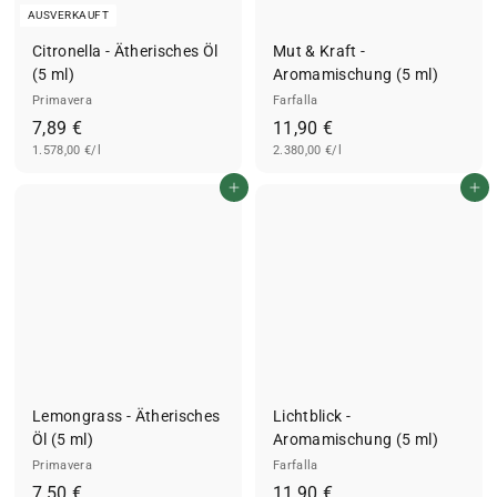
AUSVERKAUFT
Citronella - Ätherisches Öl
Mut & Kraft -
(5 ml)
Aromamischung (5 ml)
Primavera
Farfalla
7
1
7,89 €
11,90 €
1.578,00 €/l
,
2.380,00 €/l
1
8
,
In den Einkaufswagen legen
In den Einkaufswagen legen
9
9
€
0
€
Lemongrass - Ätherisches
Lichtblick -
Öl (5 ml)
Aromamischung (5 ml)
Primavera
Farfalla
7
1
7,50 €
11,90 €