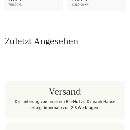
750,00 €/l
,
2.380,00 €/l
1
5
,
0
9
€
0
€
Zuletzt Angesehen
Versand
Die Lieferung von unserem Bio-Hof zu Dir nach Hause
erfolgt innerhalb von 2-3 Werktagen.