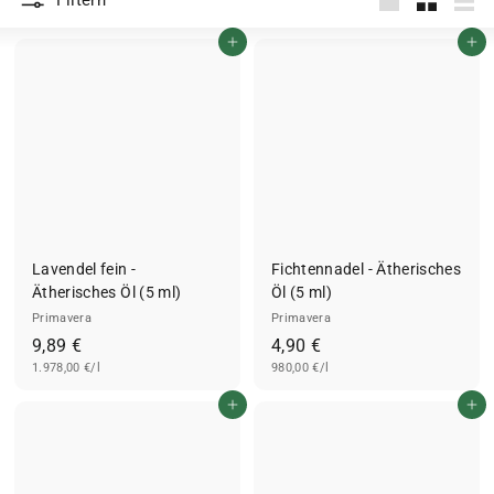
Filtern
groß
Klein
List
In den Einkaufswagen legen
In den Einkaufswagen legen
Lavendel fein -
Fichtennadel - Ätherisches
Ätherisches Öl (5 ml)
Öl (5 ml)
Primavera
Primavera
9
4
9,89 €
4,90 €
1.978,00 €/l
,
980,00 €/l
,
8
9
In den Einkaufswagen legen
In den Einkaufswagen legen
9
0
€
€