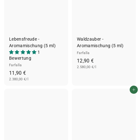
Lebensfreude -
Waldzauber -
Aromamischung (5 ml)
Aromamischung (5 ml)
1
Farfalla
Bewertung
1
12,90 €
Farfalla
2.580,00 €/l
2
1
11,90 €
,
2.380,00 €/l
1
9
,
0
In den Einkaufswagen legen
9
€
0
€