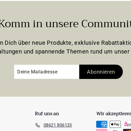
Komm in unsere Communi
en Dich über neue Produkte, exklusive Rabattak
altungen und spannende Themen rund um unser 
Deine
Abonnieren
Abonnieren
Mailadresse
Ruf uns an
Wir akzeptiere
08621 806133