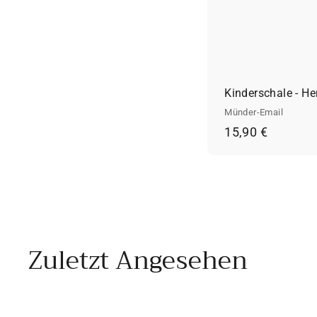
Kinderschale - He
Münder-Email
1
15,90 €
5
,
9
0
€
Zuletzt Angesehen