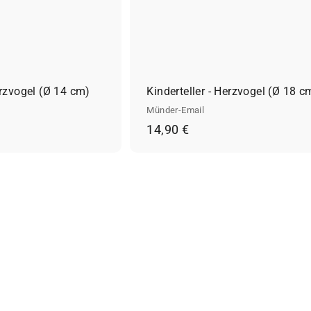
f
k
a
u
f
s
w
a
rzvogel (Ø 14 cm)
Kinderteller - Herzvogel (Ø 18 c
g
e
Münder-Email
n
1
14,90 €
l
e
4
g
,
e
n
9
0
€