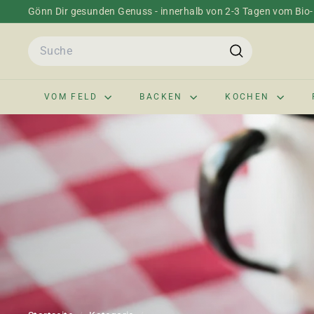
Direkt
Gönn Dir gesunden Genuss - innerhalb von 2-3 Tagen vom Bio-H
zum
Pause
Inhalt
Search
Diashow
Suche
VOM FELD
BACKEN
KOCHEN