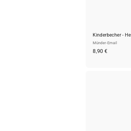
Kinderbecher - He
Münder-Email
8
8,90 €
,
9
0
€