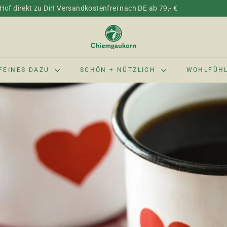
of direkt zu Dir! Versandkostenfrei nach DE ab 79,- €
C
h
i
e
FEINES DAZU
SCHÖN + NÜTZLICH
WOHLFÜH
m
g
a
u
k
o
r
n