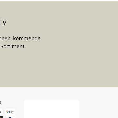
ty
tionen, kommende
Sortiment.
n