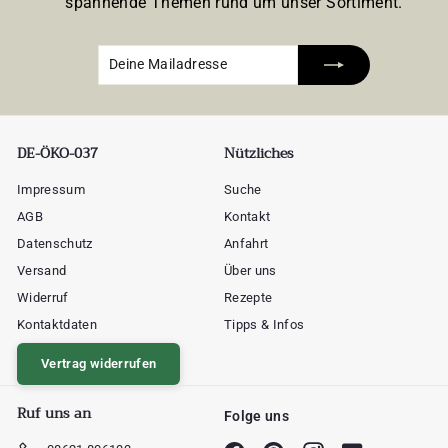
spannende Themen rund um unser Sortiment.
Deine
Abonnieren
Mailadresse
DE-ÖKO-037
Nützliches
Impressum
Suche
AGB
Kontakt
Datenschutz
Anfahrt
Versand
Über uns
Widerruf
Rezepte
Kontaktdaten
Tipps & Infos
Vertrag widerrufen
Ruf uns an
Folge uns