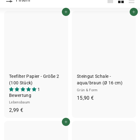
Filtern
groß
Klein
List
In den Einkaufswagen legen
In den Einkaufswagen legen
Teefilter Papier - Größe 2
Steingut Schale -
(100 Stück)
aqua/braun (Ø 16 cm)
1
Grün & Form
Bewertung
1
15,90 €
Lebensbaum
5
2
2,99 €
,
,
9
In den Einkaufswagen legen
9
0
9
€
€