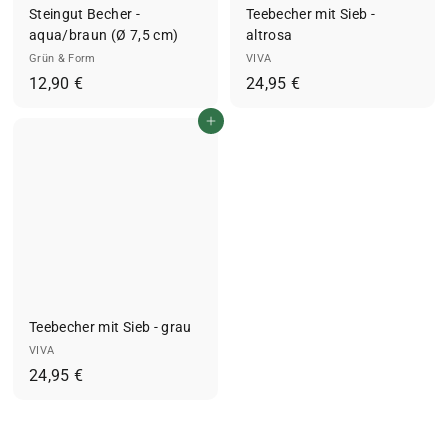
Steingut Becher -
Teebecher mit Sieb -
aqua/braun (Ø 7,5 cm)
altrosa
Grün & Form
VIVA
1
2
12,90 €
24,95 €
2
4
In den Einkaufswagen legen
,
,
9
9
0
5
€
€
Teebecher mit Sieb - grau
VIVA
2
24,95 €
4
,
9