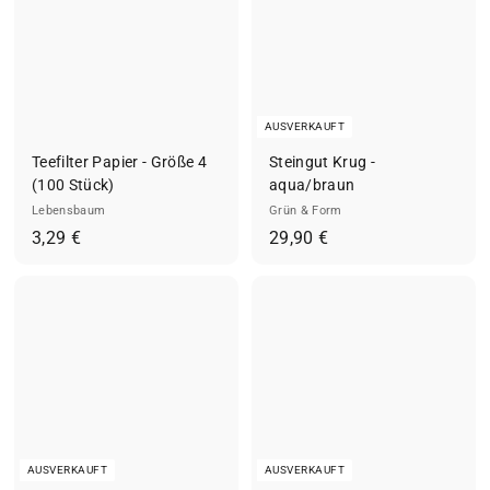
AUSVERKAUFT
Teefilter Papier - Größe 4
Steingut Krug -
(100 Stück)
aqua/braun
Lebensbaum
Grün & Form
3
2
3,29 €
29,90 €
,
9
2
,
9
9
€
0
€
AUSVERKAUFT
AUSVERKAUFT