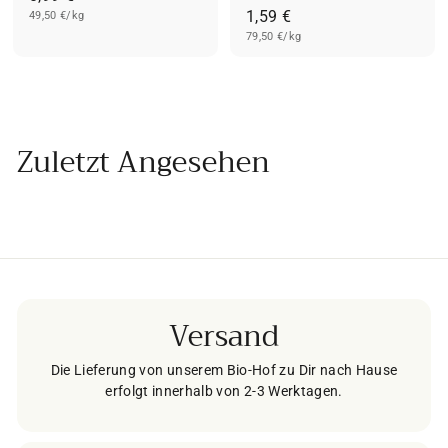
1
1,59 €
49,50 €/kg
,
79,50 €/kg
,
9
5
9
9
€
€
Zuletzt Angesehen
Versand
Die Lieferung von unserem Bio-Hof zu Dir nach Hause
erfolgt innerhalb von 2-3 Werktagen.