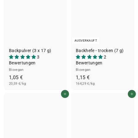
AUSVERKAUFT
Backpulver (3 x 17 g)
Backhefe - trocken (7 g)
3
2
Bewertungen
Bewertungen
Biovegan
Biovegan
1
1
1,05 €
1,15 €
20,59 €/kg
,
164,29 €/kg
,
0
1
In den Einkaufswagen legen
In den Einkaufswagen legen
5
5
€
€