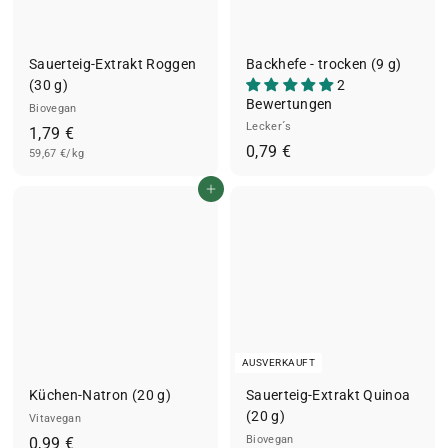
Sauerteig-Extrakt Roggen
Backhefe - trocken (9 g)
(30 g)
2
Bewertungen
Biovegan
Lecker´s
1
1,79 €
0
0,79 €
59,67 €/kg
,
,
7
In den Einkaufswagen legen
7
9
9
€
€
AUSVERKAUFT
Küchen-Natron (20 g)
Sauerteig-Extrakt Quinoa
(20 g)
Vitavegan
0
Biovegan
0,99 €