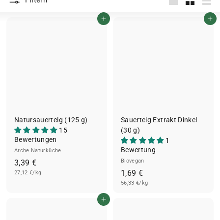
Filtern
groß
Klein
List
In den Einkaufswagen legen
In den Einkaufswagen legen
Natursauerteig (125 g)
Sauerteig Extrakt Dinkel
15
(30 g)
Bewertungen
1
Bewertung
Arche Naturküche
3
Biovegan
3,39 €
1
1,69 €
27,12 €/kg
,
56,33 €/kg
,
3
6
9
In den Einkaufswagen legen
9
€
€