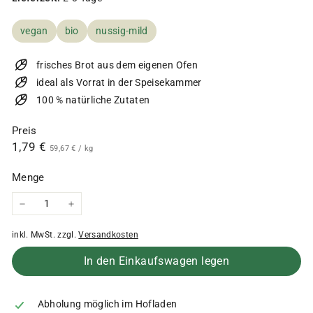
vegan
bio
nussig-mild
frisches Brot aus dem eigenen Ofen
ideal als Vorrat in der Speisekammer
100 % natürliche Zutaten
Preis
Normaler
1,79
1,79 €
59,67
59,67 €
/
kg
€
Preis
€
Menge
−
+
inkl. MwSt. zzgl.
Versandkosten
In den Einkaufswagen legen
Abholung möglich im Hofladen