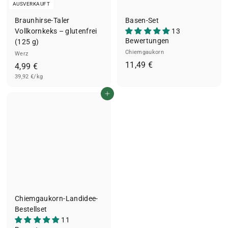
AUSVERKAUFT
Braunhirse-Taler
Basen-Set
Vollkornkeks – glutenfrei
13
Bewertungen
(125 g)
Chiemgaukorn
Werz
1
11,49 €
4
4,99 €
1
39,92 €/kg
,
,
9
In den Einkaufswagen legen
4
9
9
€
€
Chiemgaukorn-Landidee-
Bestellset
11