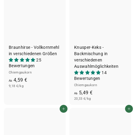
Braunhirse - Vollkornmehl
Knusper-Keks -
in verschiedenen Größen
Backmischung in
25
verschiedenen
Bewertungen
Auswahlmöglichkeiten
14
Chiemgaukorn
Bewertungen
A
4,59 €
Ab
Chiemgaukorn
9,18 €/kg
b
A
5,49 €
4
Ab
20,33 €/kg
b
,
5
5
In den Einkaufswagen legen
In den Einkaufswagen legen
,
9
4
€
9