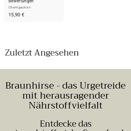
Bewertungen
Chiemgaukorn
1
15,90 €
5
,
9
0
Zuletzt Angesehen
€
Braunhirse - das Urgetreide
mit herausragender
Nährstoffvielfalt
Entdecke das