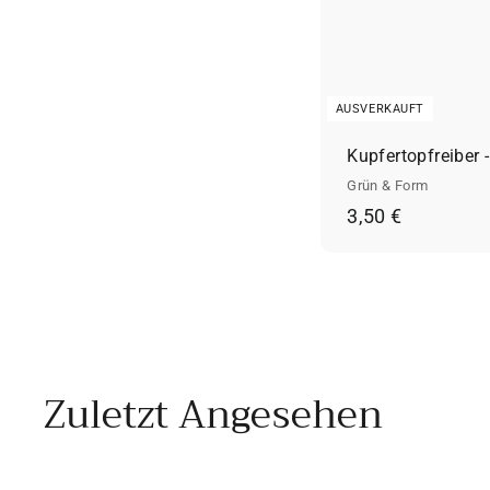
AUSVERKAUFT
Kupfertopfreiber -
Grün & Form
3
3,50 €
,
5
0
€
Zuletzt Angesehen