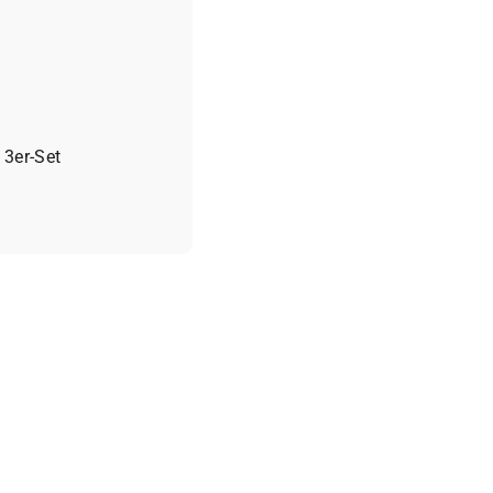
f
 3er-Set