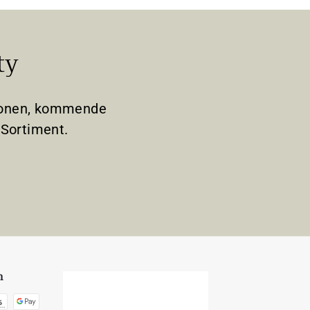
ty
tionen, kommende
Sortiment.
n