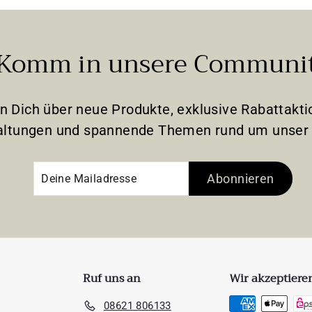
Komm in unsere Communi
en Dich über neue Produkte, exklusive Rabattak
altungen und spannende Themen rund um unser 
Deine
Abonnieren
Abonnieren
Mailadresse
Ruf uns an
Wir akzeptiere
08621 806133