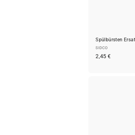
Spülbürsten Ersa
SIDCO
2
2,45 €
,
4
5
€