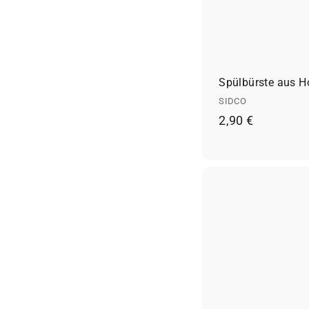
Spülbürste aus H
SIDCO
2
2,90 €
,
9
0
€