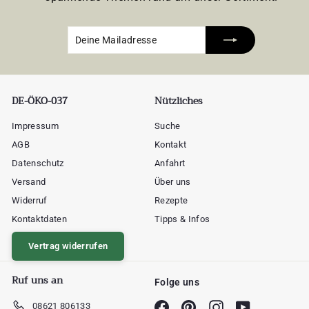
Deine
Abonnieren
Mailadresse
DE-ÖKO-037
Nützliches
Impressum
Suche
AGB
Kontakt
Datenschutz
Anfahrt
Versand
Über uns
Widerruf
Rezepte
Kontaktdaten
Tipps & Infos
Vertrag widerrufen
Ruf uns an
Folge uns
08621 806133
Facebook
Pinterest
Instagram
YouTube