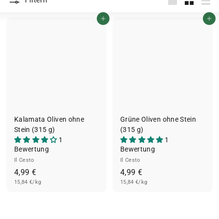
Filtern
groß
Klein
List
In den Einkaufswagen legen
In den Einkaufswagen legen
Kalamata Oliven ohne
Grüne Oliven ohne Stein
Stein (315 g)
(315 g)
1
1
Bewertung
Bewertung
Il Cesto
Il Cesto
4
4
4,99 €
4,99 €
15,84 €/kg
,
15,84 €/kg
,
9
9
9
9
€
€