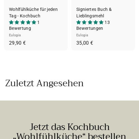
Wohlfühlküche für jeden
Signiertes Buch &
Tag - Kochbuch
Lieblingsmehl
1
13
Bewertung
Bewertungen
Eulogia
Eulogia
2
3
29,90 €
35,00 €
9
5
,
,
9
0
0
0
Zuletzt Angesehen
€
€
Jetzt das Kochbuch
„Wohlfühlküche“ bestellen