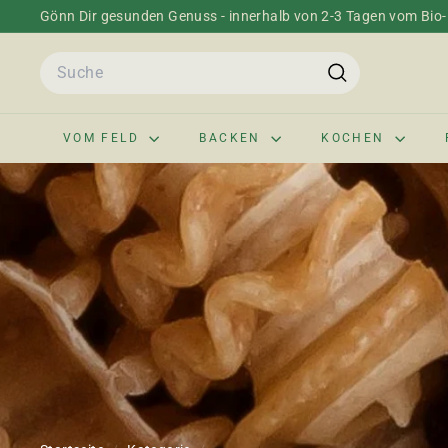
Direkt
Gönn Dir gesunden Genuss - innerhalb von 2-3 Tagen vom Bio-H
zum
Pause
Inhalt
Search
Diashow
Suche
VOM FELD
BACKEN
KOCHEN