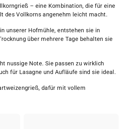
lkorngrieß – eine Kombination, die für eine
lt des Vollkorns angenehm leicht macht.
 in unserer Hofmühle, entstehen sie in
 Trocknung über mehrere Tage behalten sie
ht nussige Note. Sie passen zu wirklich
ch für Lasagne und Aufläufe sind sie ideal.
artweizengrieß, dafür mit vollem
S
S
c
c