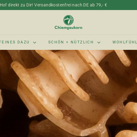
of direkt zu Dir! Versandkostenfrei nach DE ab 79,- €
C
h
i
e
FEINES DAZU
SCHÖN + NÜTZLICH
WOHLFÜH
m
g
a
u
k
o
r
n