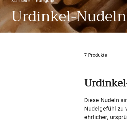
Startseite
/
Kategorie
/
Urdinkel-Nudeln
7 Produkte
Urdinkel
Diese Nudeln si
Nudelgefühl zu 
ehrlicher, urspr