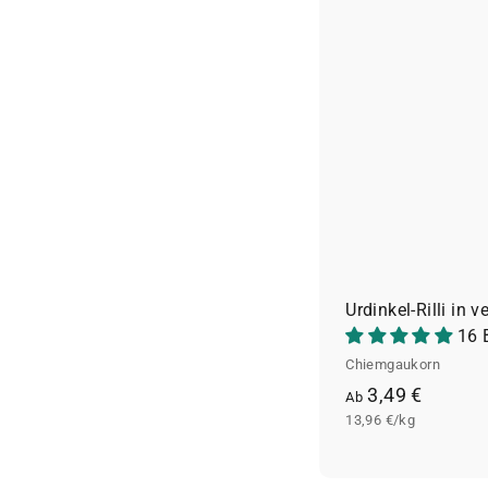
Urdinkel-Rilli in
16 
Chiemgaukorn
A
3,49 €
Ab
13,96 €/kg
b
3
,