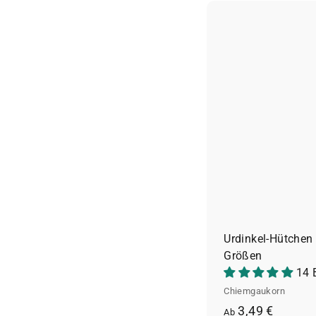
4
9
€
Urdinkel-Hütchen
Größen
14 
Chiemgaukorn
A
3,49 €
Ab