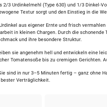
s 2/3 Urdinkelmehl (Type 630) und 1/3 Dinkel-Vol
wogene Textur sorgt und den Einstieg in die We
Urdinkel aus eigener Ernte und frisch vermahlen
darbeit in kleinen Chargen. Durch die schonende
schmack und ihre besondere Struktur.
iben sie angenehm hell und entwickeln eine leic
acher Tomatensoße bis zu cremigen Gerichten. Au
Sie sind in nur 3–5 Minuten fertig – ganz ohne H
ester Verträglichkeit.
S
c