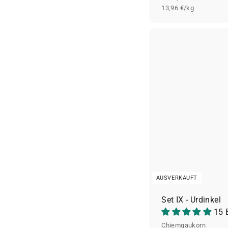
13,96 €/kg
b
3
,
4
9
€
AUSVERKAUFT
Set IX - Urdinkel
15 
Chiemgaukorn