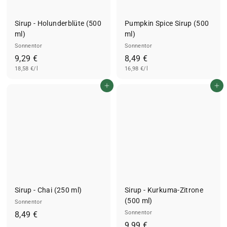
Sirup - Holunderblüte (500
Pumpkin Spice Sirup (500
ml)
ml)
Sonnentor
Sonnentor
9
8
9,29 €
8,49 €
18,58 €/l
,
16,98 €/l
,
2
4
In den Einkaufswagen legen
In den Einkaufswagen legen
9
9
€
€
Sirup - Chai (250 ml)
Sirup - Kurkuma-Zitrone
(500 ml)
Sonnentor
8
Sonnentor
8,49 €
9
9,99 €
,