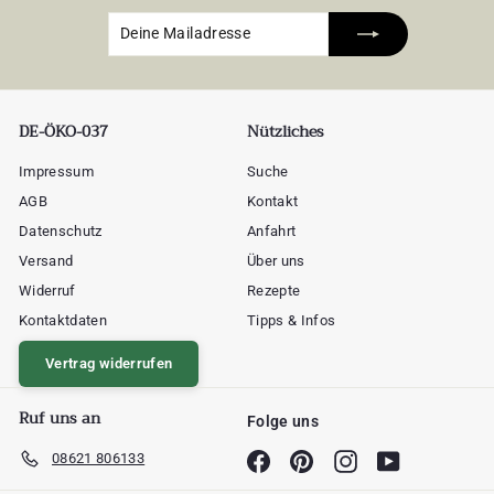
Deine
Abonnieren
Mailadresse
DE-ÖKO-037
Nützliches
Impressum
Suche
AGB
Kontakt
Datenschutz
Anfahrt
Versand
Über uns
Widerruf
Rezepte
Kontaktdaten
Tipps & Infos
Vertrag widerrufen
Ruf uns an
Folge uns
08621 806133
Facebook
Pinterest
Instagram
YouTube