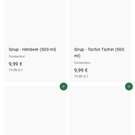
Sirup - Himbeer (500 ml)
Sirup - Tschin Tschin (500
ml)
Sonnentor
9
Sonnentor
9,99 €
9
9,99 €
19,98 €/l
,
19,98 €/l
,
9
9
9
In den Einkaufswagen legen
In den Einkaufswagen legen
9
€
€