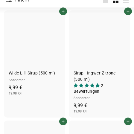
Filtern
groß
Klein
List
In den Einkaufswagen legen
In den Einkaufswagen legen
Wilde Lilli Sirup (500 ml)
Sirup - Ingwer-Zitrone
(500 ml)
Sonnentor
2
9
9,99 €
Bewertungen
19,98 €/l
,
Sonnentor
9
9
9,99 €
9
19,98 €/l
,
€
9
In den Einkaufswagen legen
In den Einkaufswagen legen
9
€