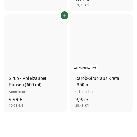
19,98 €/l
,
4
9
9
In den Einkaufswagen legen
9
€
€
AUSVERKAUFT
Sirup - Apfelzauber
Carob-Sirup aus Kreta
Punsch (500 ml)
(350 ml)
Sonnentor
Ölkännchen
9
9
9,99 €
9,95 €
19,98 €/l
,
28,43 €/l
,
9
9
9
5
€
€