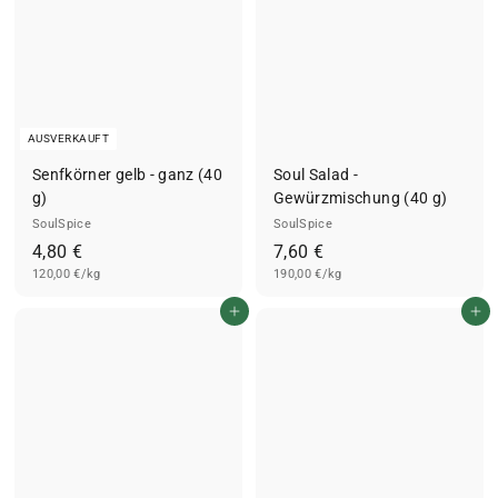
AUSVERKAUFT
Senfkörner gelb - ganz (40
Soul Salad -
g)
Gewürzmischung (40 g)
SoulSpice
SoulSpice
4
7
4,80 €
7,60 €
120,00 €/kg
,
190,00 €/kg
,
8
6
In den Einkaufswagen legen
In den Einkaufswagen legen
0
0
€
€