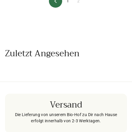
1
2
Z
u
r
ü
c
k
Zuletzt Angesehen
Versand
Die Lieferung von unserem Bio-Hof zu Dir nach Hause
erfolgt innerhalb von 2-3 Werktagen.