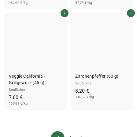
152,00 €/kg
,
97,78 €/kg
,
6
8
In den Einkaufswagen legen
In den Einkaufswagen legen
0
0
€
€
Veggie California -
Zitronenpfeffer (60 g)
Grillgewürz (45 g)
SoulSpice
SoulSpice
8
8,20 €
7
7,60 €
136,67 €/kg
,
168,89 €/kg
,
2
6
0
0
€
€