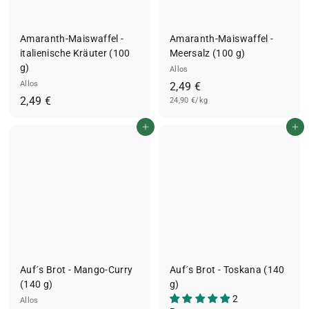
Amaranth-Maiswaffel -
Amaranth-Maiswaffel -
italienische Kräuter (100
Meersalz (100 g)
g)
Allos
Allos
2
2,49 €
2
2,49 €
24,90 €/kg
,
,
4
In den Einkaufswagen legen
In den Einkaufswagen legen
4
9
9
€
€
Auf´s Brot - Mango-Curry
Auf´s Brot - Toskana (140
(140 g)
g)
2
Allos