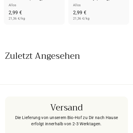
Allos
Allos
2
2
2,99 €
2,99 €
21,36 €/kg
,
21,36 €/kg
,
9
9
9
9
€
€
Zuletzt Angesehen
Versand
Die Lieferung von unserem Bio-Hof zu Dir nach Hause
erfolgt innerhalb von 2-3 Werktagen.