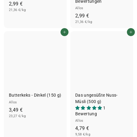
Bewertungen
2
2,99 €
Allos
21,36 €/kg
,
2
2,99 €
9
21,36 €/kg
,
9
9
€
In den Einkaufswagen legen
In den Einkaufswagen legen
9
€
Butterkeks - Dinkel (150 g)
Das ungesüßte Nuss-
Müsli (500 g)
Allos
1
3
3,49 €
Bewertung
23,27 €/kg
,
Allos
4
4
4,79 €
9
9,58 €/kg
,