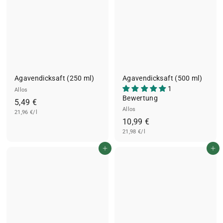
Agavendicksaft (250 ml)
Agavendicksaft (500 ml)
1
Allos
Bewertung
5
5,49 €
Allos
21,96 €/l
,
1
10,99 €
4
21,98 €/l
0
9
,
€
In den Einkaufswagen legen
In den Einkaufswagen legen
9
9
€