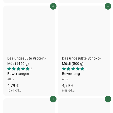
€
7
In den Einkaufswagen legen
In den Einkaufswagen legen
9
€
Das ungesüßte Protein-
Das ungesüßte Schoko-
Müsli (450 g)
Müsli (500 g)
2
1
Bewertungen
Bewertung
Allos
Allos
4
4
4,79 €
4,79 €
10,64 €/kg
,
9,58 €/kg
,
7
7
In den Einkaufswagen legen
In den Einkaufswagen legen
9
9
€
€