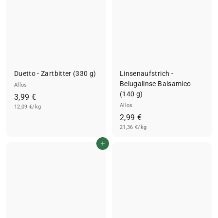
Duetto - Zartbitter (330 g)
Linsenaufstrich -
Belugalinse Balsamico
Allos
(140 g)
3
3,99 €
Allos
12,09 €/kg
,
2
2,99 €
9
21,36 €/kg
,
9
9
€
In den Einkaufswagen legen
9
€