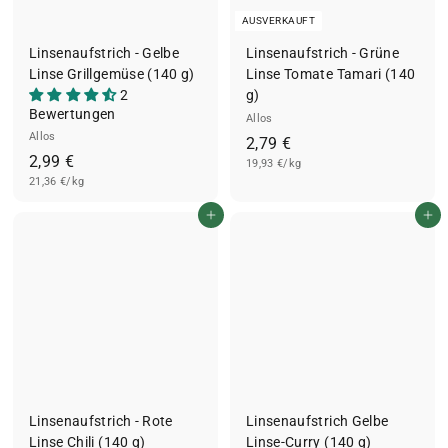
AUSVERKAUFT
Linsenaufstrich - Gelbe
Linsenaufstrich - Grüne
Linse Grillgemüse (140 g)
Linse Tomate Tamari (140
2
g)
Bewertungen
Allos
Allos
2
2,79 €
2
2,99 €
19,93 €/kg
,
21,36 €/kg
,
7
9
9
In den Einkaufswagen legen
In den Einkaufswagen legen
9
€
€
Linsenaufstrich - Rote
Linsenaufstrich Gelbe
Linse Chili (140 g)
Linse-Curry (140 g)