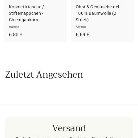
Kosmetiktasche /
Obst & Gemüsebeutel -
Stiftemäppchen -
100 % Baumwolle (2
Chiemgaukorn
Stück)
memo
Memo
6
6
6,80 €
6,69 €
,
,
8
6
0
9
€
€
Zuletzt Angesehen
Versand