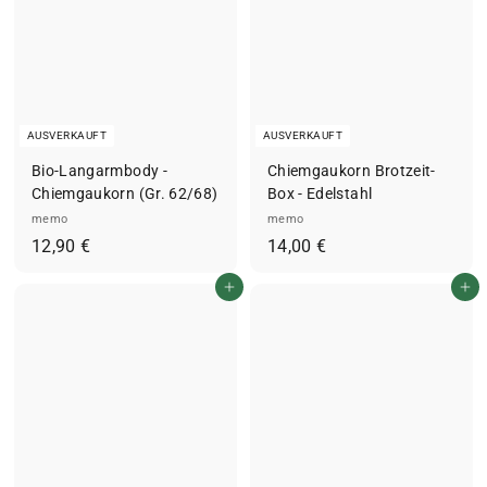
AUSVERKAUFT
AUSVERKAUFT
Bio-Langarmbody -
Chiemgaukorn Brotzeit-
Chiemgaukorn (Gr. 62/68)
Box - Edelstahl
memo
memo
1
1
12,90 €
14,00 €
2
4
In den Einkaufswagen legen
In den Einkaufswagen legen
,
,
9
0
0
0
€
€