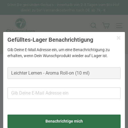
Direkt
Gönn Dir gesunden Genuss - innerhalb von 2-3 Tagen vom Bio-Hof
zum
direkt zu Dir! Versandkostenfrei nach DE ab 79,- €
Pause
Inhalt
Diashow
C
h
SUCHE
SEIT
i
Gefülltes-Lager Benachrichtigung
Search
e
m
Suche
Gib Deine E-Mail Adresse ein, um eine Benachrichtigung zu
g
erhalten, wenn Dein Wunschprodukt wieder auf Lager ist.
a
u
k
o
r
n
Benachrichtige mich