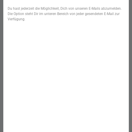
Du hast jederzeit die Möglichkeit, Dich von unseren E-Mails abzumelden.
Die Option steht Dir im unteren Bereich von jeder gesendeten E-Mail zur
Verfügung.
Startseite
/
Kategorie
/
Aromatherapie
/
Primavera
SKU: 24182
Leichter Lernen - Aroma
Roll-on (10 ml)
1 Bewertung