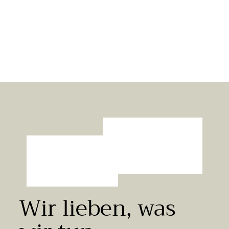
Ackerbohnen-Mehl in verschiedenen Größen
17 Bewertungen
Chiemgaukorn
A
4,59 €
Ab
9,18 €/kg
b
4
,
5
9
€
Wir lieben, was