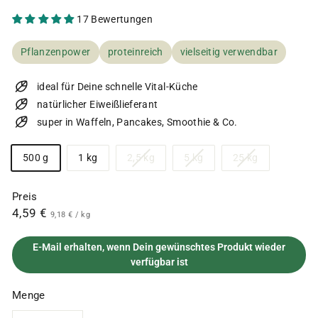
17 Bewertungen
Pflanzenpower
proteinreich
vielseitig verwendbar
ideal für Deine schnelle Vital-Küche
natürlicher Eiweißlieferant
super in Waffeln, Pancakes, Smoothie & Co.
Größe
Variante
Variante
Variante
500 g
1 kg
2,5 kg
5 kg
25 kg
ausverkauft
ausverkauft
ausverkauft
oder
oder
oder
Preis
nicht
nicht
nicht
Normaler
4,59
4,59 €
9,18
9,18 €
/
kg
verfügbar
verfügbar
verfügbar
€
Preis
€
E-Mail erhalten, wenn Dein gewünschtes Produkt wieder
verfügbar ist
Menge