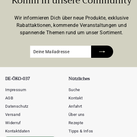
Komm in unsere Community
Wir informieren Dich über neue Produkte, exklusive
Rabattaktionen, kommende Veranstaltungen und
spannende Themen rund um unser Sortiment.
Deine
Abonnieren
Mailadresse
DE-ÖKO-037
Nützliches
Impressum
Suche
AGB
Kontakt
Datenschutz
Anfahrt
Versand
Über uns
Widerruf
Rezepte
Kontaktdaten
Tipps & Infos