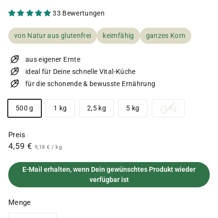
33 Bewertungen
von Natur aus glutenfrei
keimfähig
ganzes Korn
aus eigener Ernte
ideal für Deine schnelle Vital-Küche
für die schonende & bewusste Ernährung
Größe
Variante
500 g
1 kg
2,5 kg
5 kg
25 kg
ausverkauft
oder
Preis
nicht
Normaler
4,59
4,59 €
9,18
9,18 €
/
kg
verfügbar
€
Preis
€
E-Mail erhalten, wenn Dein gewünschtes Produkt wieder
verfügbar ist
Menge