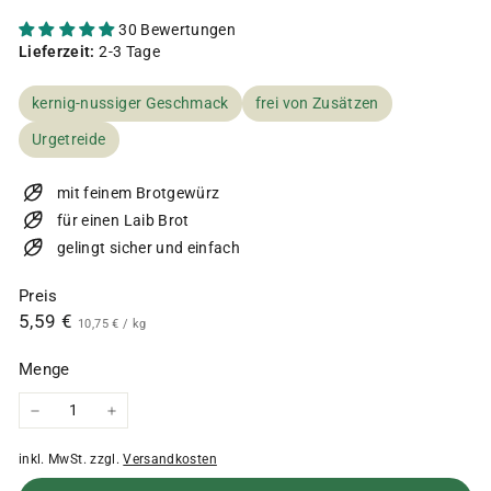
30 Bewertungen
Lieferzeit:
2-3 Tage
kernig-nussiger Geschmack
frei von Zusätzen
Urgetreide
mit feinem Brotgewürz
für einen Laib Brot
gelingt sicher und einfach
Preis
Normaler
5,59
5,59 €
10,75
10,75 €
/
kg
€
Preis
€
Menge
−
+
inkl. MwSt. zzgl.
Versandkosten