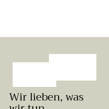
32 Bewertungen
Chiemgaukorn
A
2,99 €
Ab
5,69 €/kg
b
2
,
9
9
€
Wir lieben, was
wir tun.