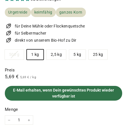
Urgetreide
keimfähig
ganzes Korn
für Deine Mühle oder Flockenquetsche
für Selbermacher
direkt von unserem Bio-Hof zu Dir
Größe
Variante
500 g
1 kg
2,5 kg
5 kg
25 kg
ausverkauft
oder
Preis
nicht
Normaler
5,69
5,69 €
5,69
5,69 €
/
kg
verfügbar
€
Preis
€
E-Mail erhalten, wenn Dein gewünschtes Produkt wieder
verfügbar ist
Menge
−
+