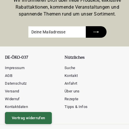
Wir informieren Dich über neue Produkte, exklusive
Rabattaktionen, kommende Veranstaltungen und
spannende Themen rund um unser Sortiment.
Deine
Abonnieren
Mailadresse
DE-ÖKO-037
Nützliches
Impressum
Suche
AGB
Kontakt
Datenschutz
Anfahrt
Versand
Über uns
Widerruf
Rezepte
Kontaktdaten
Tipps & Infos
Vertrag widerrufen