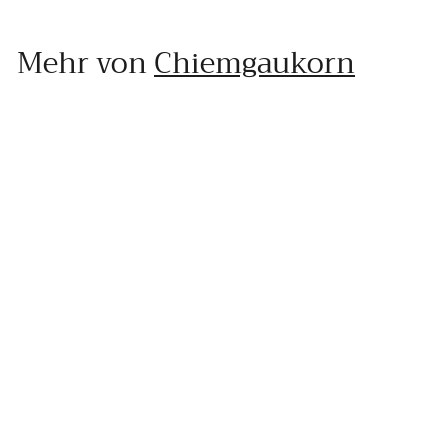
Mehr von
Chiemgaukorn
In den Einkaufswagen legen
Einkorn - Ganzes Korn in verschiedenen Größen