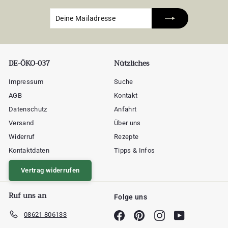
Deine
Abonnieren
Mailadresse
DE-ÖKO-037
Nützliches
Impressum
Suche
AGB
Kontakt
Datenschutz
Anfahrt
Versand
Über uns
Widerruf
Rezepte
Kontaktdaten
Tipps & Infos
Vertrag widerrufen
Ruf uns an
Folge uns
08621 806133
Facebook
Pinterest
Instagram
YouTube