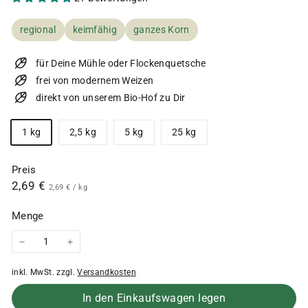
regional
keimfähig
ganzes Korn
für Deine Mühle oder Flockenquetsche
frei von modernem Weizen
direkt von unserem Bio-Hof zu Dir
Größe
1 kg
2,5 kg
5 kg
25 kg
Preis
Normaler
2,69
2,69 €
2,69
2,69 €
/
kg
€
Preis
€
Menge
−
+
inkl. MwSt. zzgl.
Versandkosten
In den Einkaufswagen legen