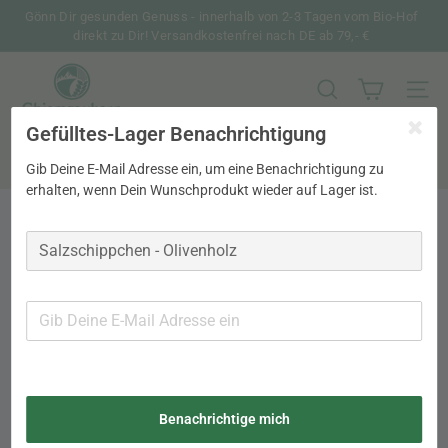
Direkt
Gönn Dir gesunden Genuss - innerhalb von 2-3 Tagen vom Bio-Hof
zum
direkt zu Dir! Versandkostenfrei nach DE ab 79,- €
Pause
Inhalt
Diashow
C
h
SUCHE
SEIT
i
Gefülltes-Lager Benachrichtigung
Search
e
m
Gib Deine E-Mail Adresse ein, um eine Benachrichtigung zu
Suche
erhalten, wenn Dein Wunschprodukt wieder auf Lager ist.
g
a
u
k
o
r
n
Benachrichtige mich