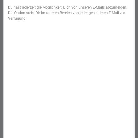
Du hast jederzeit die Möglichkeit, Dich von unseren E-Mails abzumelden.
Die Option steht Dir im unteren Bereich von jeder gesendeten E-Mail zur
Verfügung.
Startseite
/
Kategorie
/
Kochutensilien
/
Olivenholz erleben
SKU: 24970
Salzschippchen -
Olivenholz
Lieferzeit:
2-3 Tage