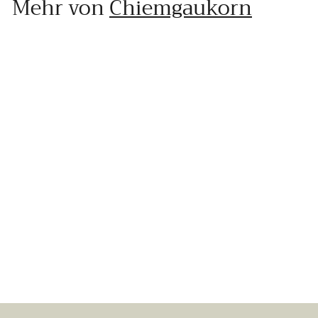
Mehr von
Chiemgaukorn
In den Einkaufswagen legen
Süßes Backvergnügen - Set
12 Bewertungen
Chiemgaukorn
2
23,90 €
3
,
9
0