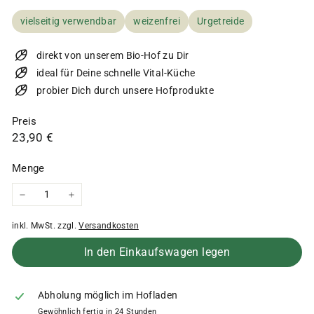
vielseitig verwendbar
weizenfrei
Urgetreide
direkt von unserem Bio-Hof zu Dir
ideal für Deine schnelle Vital-Küche
probier Dich durch unsere Hofprodukte
Preis
Normaler
23,90
23,90 €
Preis
€
Menge
−
+
inkl. MwSt. zzgl.
Versandkosten
In den Einkaufswagen legen
Abholung möglich im Hofladen
Gewöhnlich fertig in 24 Stunden