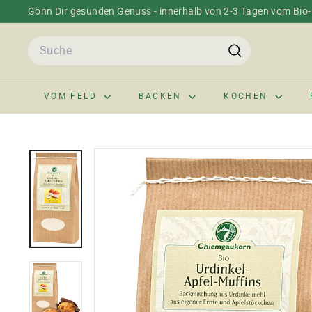
Direkt
Gönn Dir gesunden Genuss - innerhalb von 2-3 Tagen vom Bio-H
zum
Pause
Inhalt
Search
Diashow
Suche
VOM FELD
BACKEN
KOCHEN