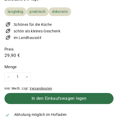
langlebig
praktisch
dekorativ
Schönes für die Küche
schön als kleines Geschenk
im Landhausstil
Preis
Normaler
29,90
29,90 €
Preis
€
Menge
−
+
inkl. MwSt. zzgl.
Versandkosten
In den Einkaufswagen legen
Abholung möglich im Hofladen