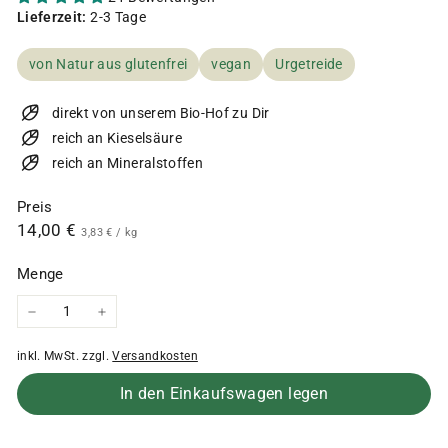
Lieferzeit:
2-3 Tage
von Natur aus glutenfrei
vegan
Urgetreide
direkt von unserem Bio-Hof zu Dir
reich an Kieselsäure
reich an Mineralstoffen
Preis
Normaler
14,00
14,00 €
3,83
3,83 €
/
kg
€
Preis
€
Menge
−
+
inkl. MwSt. zzgl.
Versandkosten
In den Einkaufswagen legen