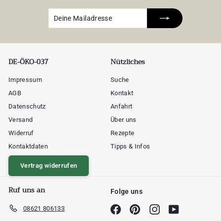
Deine
Abonnieren
Mailadresse
DE-ÖKO-037
Nützliches
Impressum
Suche
AGB
Kontakt
Datenschutz
Anfahrt
Versand
Über uns
Widerruf
Rezepte
Kontaktdaten
Tipps & Infos
Vertrag widerrufen
Ruf uns an
Folge uns
08621 806133
Facebook
Pinterest
Instagram
YouTube