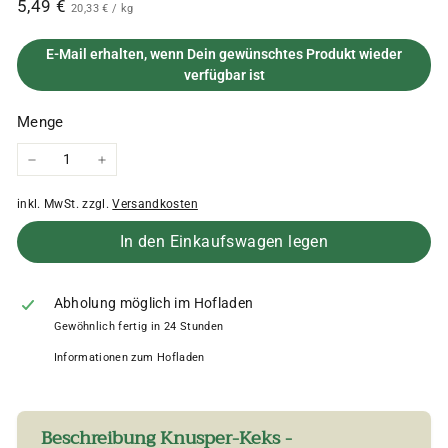
Normaler
5,49
5,49 €
20,33
20,33 €
/
kg
verfügbar
€
Preis
€
E-Mail erhalten, wenn Dein gewünschtes Produkt wieder
verfügbar ist
Menge
−
+
inkl. MwSt. zzgl.
Versandkosten
In den Einkaufswagen legen
Abholung möglich im Hofladen
Gewöhnlich fertig in 24 Stunden
Informationen zum Hofladen
Beschreibung Knusper-Keks -