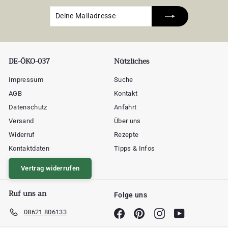
Deine
Abonnieren
Mailadresse
DE-ÖKO-037
Nützliches
Impressum
Suche
AGB
Kontakt
Datenschutz
Anfahrt
Versand
Über uns
Widerruf
Rezepte
Kontaktdaten
Tipps & Infos
Vertrag widerrufen
Ruf uns an
Folge uns
08621 806133
Facebook
Pinterest
Instagram
YouTube