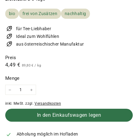
bio
frei von Zusätzen
nachhaltig
für Tee-Liebhaber
Ideal zum Wohlfühlen
aus österreischischer Manufaktur
Preis
Normaler
4,49
4,49 €
89,80
89,80 €
/
kg
€
Preis
€
Menge
−
+
inkl. MwSt. zzgl.
Versandkosten
In den Einkaufswagen legen
Abholung möglich im Hofladen