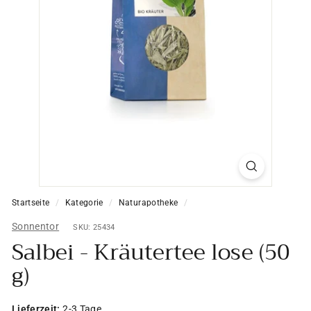
Startseite
/
Kategorie
/
Naturapotheke
/
Sonnentor
SKU: 25434
Salbei - Kräutertee lose (50
g)
Lieferzeit:
2-3 Tage