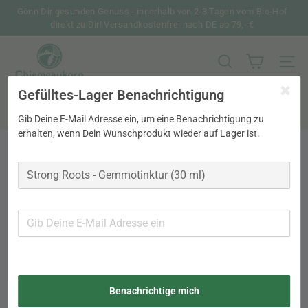
Direkt
Gönn Dir gesunden Genuss - innerhalb von 2-3 Tagen vom Bio-Hof
zum
direkt zu Dir! Versandkostenfrei nach DE ab 79,- €
Pause
Inhalt
Diashow
C
h
SUCHE
SEIT
i
Gefülltes-Lager Benachrichtigung
Search
e
m
Suche
Gib Deine E-Mail Adresse ein, um eine Benachrichtigung zu
g
erhalten, wenn Dein Wunschprodukt wieder auf Lager ist.
a
u
k
o
r
n
Benachrichtige mich