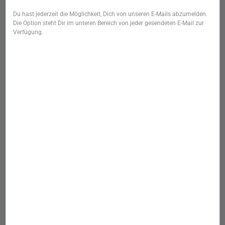
Du hast jederzeit die Möglichkeit, Dich von unseren E-Mails abzumelden.
Die Option steht Dir im unteren Bereich von jeder gesendeten E-Mail zur
Verfügung.
Startseite
/
Kategorie
/
Naturapotheke
/
kruut
SKU: 26002
Strong Roots -
Gemmotinktur (30 ml)
Lieferzeit:
2-3 Tage