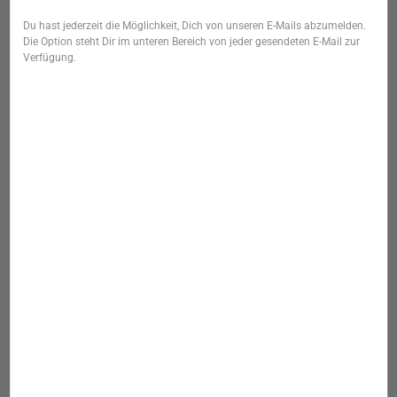
Du hast jederzeit die Möglichkeit, Dich von unseren E-Mails abzumelden.
Die Option steht Dir im unteren Bereich von jeder gesendeten E-Mail zur
Verfügung.
Startseite
/
Kategorie
/
Oster-Deko
/
Globo
SKU: 1000801
Blume aus Filz,
Stiefmütterchen