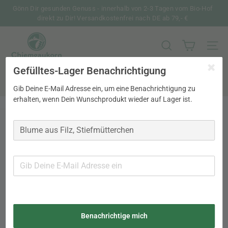
Direkt
Gönn Dir gesunden Genuss - innerhalb von 2-3 Tagen vom Bio-Hof
zum
direkt zu Dir! Versandkostenfrei nach DE ab 79,- €
Pause
Inhalt
Diashow
C
h
SUCHE
SEIT
i
Gefülltes-Lager Benachrichtigung
Search
e
m
Suche
Gib Deine E-Mail Adresse ein, um eine Benachrichtigung zu
g
erhalten, wenn Dein Wunschprodukt wieder auf Lager ist.
a
u
k
o
r
n
Benachrichtige mich