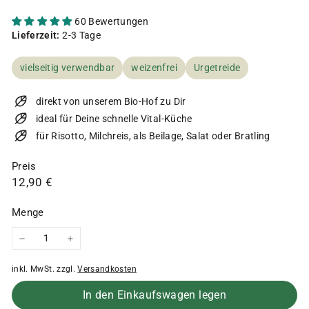
60 Bewertungen
Lieferzeit:
2-3 Tage
vielseitig verwendbar
weizenfrei
Urgetreide
direkt von unserem Bio-Hof zu Dir
ideal für Deine schnelle Vital-Küche
für Risotto, Milchreis, als Beilage, Salat oder Bratling
Preis
Normaler
12,90
12,90 €
Preis
€
Menge
−
+
inkl. MwSt. zzgl.
Versandkosten
In den Einkaufswagen legen