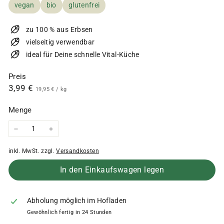
vegan
bio
glutenfrei
zu 100 % aus Erbsen
vielseitig verwendbar
ideal für Deine schnelle Vital-Küche
Preis
Normaler
3,99
3,99 €
19,95
19,95 €
/
kg
€
Preis
€
Menge
−
+
inkl. MwSt. zzgl.
Versandkosten
In den Einkaufswagen legen
Abholung möglich im Hofladen
Gewöhnlich fertig in 24 Stunden