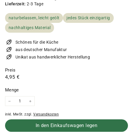
Lieferzeit:
2-3 Tage
naturbelassen, leicht geölt
jedes Stück einzigartig
nachhaltiges Material
Schönes für die Küche
aus deutscher Manufaktur
Unikat aus handwerklicher Herstellung
Preis
Normaler
4,95
4,95 €
Preis
€
Menge
−
+
inkl. MwSt. zzgl.
Versandkosten
In den Einkaufswagen legen