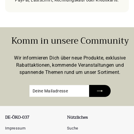
PayPal, Lastschrift, Rechnungskauf oder Kreditkarte.
Komm in unsere Community
Wir informieren Dich über neue Produkte, exklusive
Rabattaktionen, kommende Veranstaltungen und
spannende Themen rund um unser Sortiment.
Deine
Abonnieren
Mailadresse
DE-ÖKO-037
Nützliches
Impressum
Suche