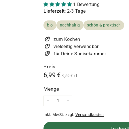
1 Bewertung
Lieferzeit:
2-3 Tage
bio
nachhaltig
schön & praktisch
zum Kochen
vielseitig verwendbar
für Deine Speisekammer
Preis
Normaler
6,99
6,99 €
9,32
9,32 €
/
l
€
Preis
€
Menge
−
+
inkl. MwSt. zzgl.
Versandkosten
In den