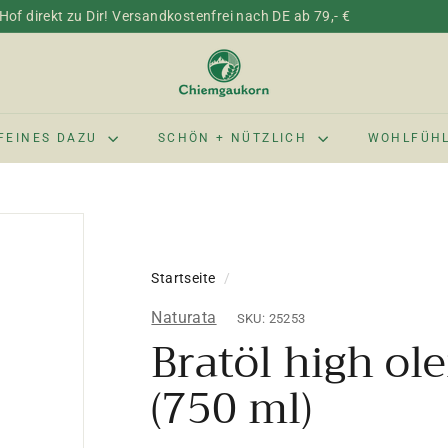
of direkt zu Dir! Versandkostenfrei nach DE ab 79,- €
C
h
i
e
FEINES DAZU
SCHÖN + NÜTZLICH
WOHLFÜH
m
g
a
u
k
Startseite
/
o
r
Naturata
SKU: 25253
n
Bratöl high ol
(750 ml)