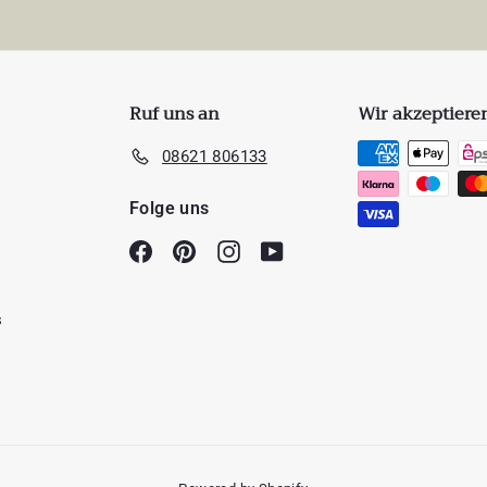
Ruf uns an
Wir akzeptiere
08621 806133
Folge uns
Facebook
Pinterest
Instagram
YouTube
s