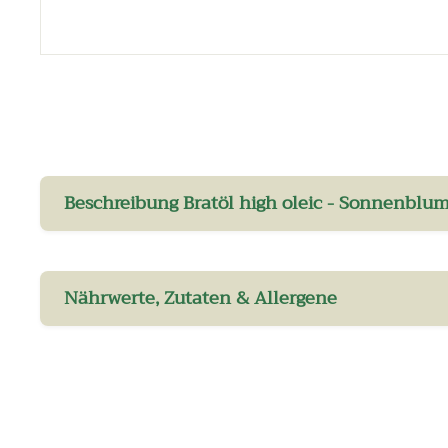
Beschreibung Bratöl high oleic - Sonnenblum
Nährwerte, Zutaten & Allergene