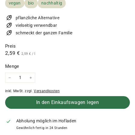
vegan
bio
nachhaltig
pflanzliche Alternative
vielseitig verwendbar
schmeckt der ganzen Familie
Preis
Normaler
2,59
2,59 €
2,59
2,59 €
/
l
€
Preis
€
Menge
−
+
inkl. MwSt. zzgl.
Versandkosten
In den Einkaufswagen legen
Abholung möglich im Hofladen
Gewöhnlich fertig in 24 Stunden