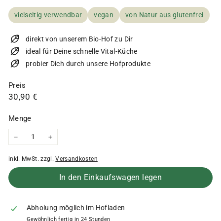
vielseitig verwendbar
vegan
von Natur aus glutenfrei
direkt von unserem Bio-Hof zu Dir
ideal für Deine schnelle Vital-Küche
probier Dich durch unsere Hofprodukte
Preis
Normaler
30,90
30,90 €
Preis
€
Menge
−
+
inkl. MwSt. zzgl.
Versandkosten
In den Einkaufswagen legen
Abholung möglich im Hofladen
Gewöhnlich fertig in 24 Stunden