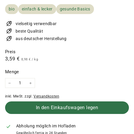
bio
einfach & lecker
gesunde Basics
vielseitig verwendbar
beste Qualität
aus deutscher Herstellung
Preis
Normaler
3,59
3,59 €
8,98
8,98 €
/
kg
€
Preis
€
Menge
−
+
inkl. MwSt. zzgl.
Versandkosten
In den Einkaufswagen legen
Abholung möglich im Hofladen
Gewöhnlich fertig in 24 Stunden