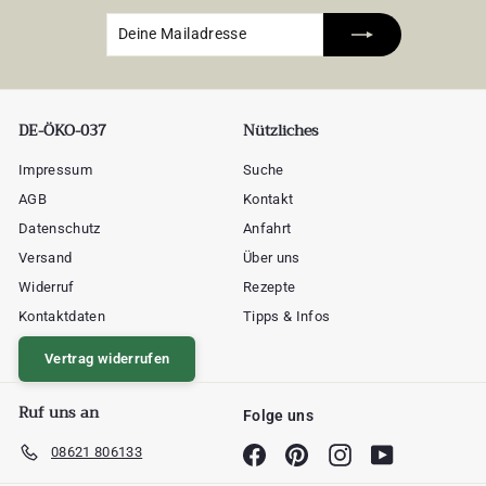
Deine
Abonnieren
Mailadresse
DE-ÖKO-037
Nützliches
Impressum
Suche
AGB
Kontakt
Datenschutz
Anfahrt
Versand
Über uns
Widerruf
Rezepte
Kontaktdaten
Tipps & Infos
Vertrag widerrufen
Ruf uns an
Folge uns
08621 806133
Facebook
Pinterest
Instagram
YouTube