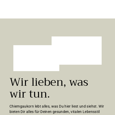
39,67 €/kg
,
9
5
€
Wir lieben, was
wir tun.
Chiemgaukorn lebt alles, was Du hier liest und siehst. Wir
bieten Dir alles für Deinen gesunden, vitalen Lebensstil