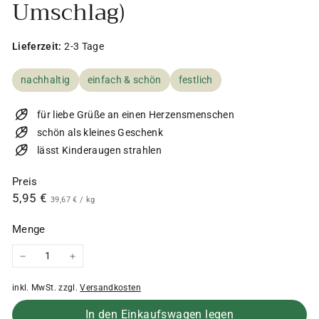
Umschlag)
Lieferzeit:
2-3 Tage
nachhaltig
einfach & schön
festlich
für liebe Grüße an einen Herzensmenschen
schön als kleines Geschenk
lässt Kinderaugen strahlen
Preis
Normaler
5,95
5,95 €
39,67
39,67 €
/
kg
€
Preis
€
Menge
−
+
inkl. MwSt. zzgl.
Versandkosten
In den Einkaufswagen legen