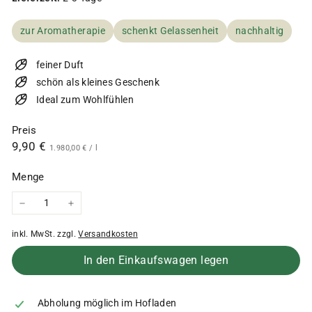
zur Aromatherapie
schenkt Gelassenheit
nachhaltig
feiner Duft
schön als kleines Geschenk
Ideal zum Wohlfühlen
Preis
Normaler
9,90
9,90 €
1.980,00
1.980,00 €
/
l
€
Preis
€
Menge
−
+
inkl. MwSt. zzgl.
Versandkosten
In den Einkaufswagen legen
Abholung möglich im Hofladen