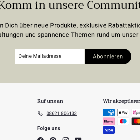
Komm in unsere Communi
en Dich über neue Produkte, exklusive Rabattak
altungen und spannende Themen rund um unser 
Deine
Abonnieren
Abonnieren
Mailadresse
Ruf uns an
Wir akzeptiere
08621 806133
Folge uns
Facebook
Pinterest
Instagram
YouTube