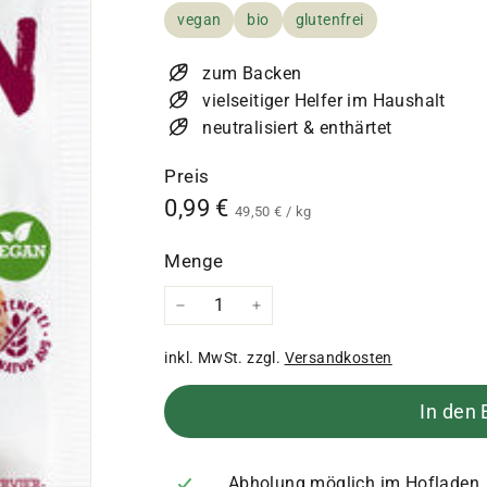
vegan
bio
glutenfrei
zum Backen
vielseitiger Helfer im Haushalt
neutralisiert & enthärtet
Preis
Normaler
0,99
0,99 €
49,50
49,50 €
/
kg
€
Preis
€
Menge
−
+
inkl. MwSt. zzgl.
Versandkosten
In den
Abholung möglich im Hofladen