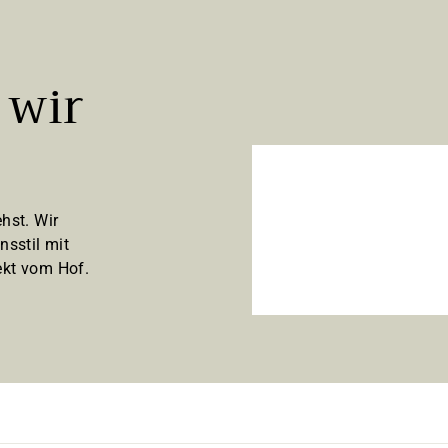
 wir
hst. Wir
nsstil mit
kt vom Hof.