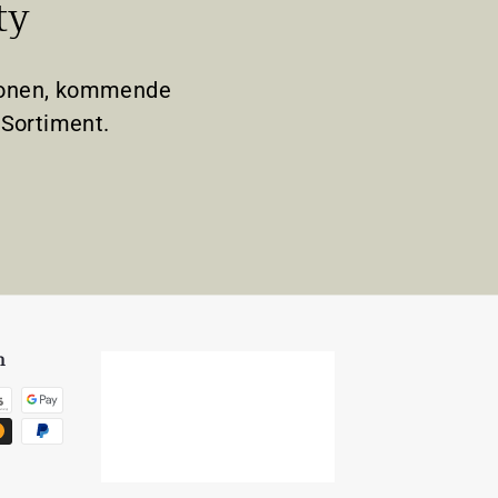
ty
tionen, kommende
Sortiment.
n