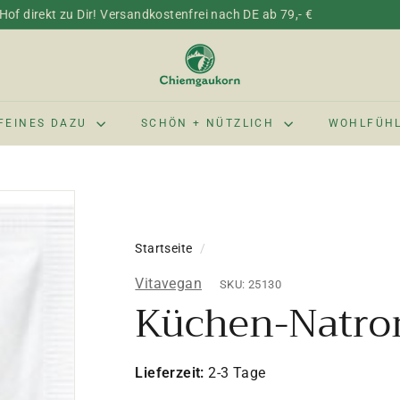
of direkt zu Dir! Versandkostenfrei nach DE ab 79,- €
C
h
i
e
FEINES DAZU
SCHÖN + NÜTZLICH
WOHLFÜH
m
g
a
u
k
Startseite
/
o
r
Vitavegan
SKU: 25130
n
Küchen-Natron
Lieferzeit:
2-3 Tage