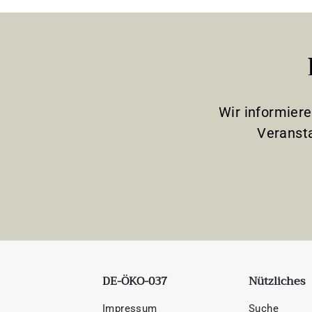
Wir informier
Veranst
DE-ÖKO-037
Nützliches
Impressum
Suche