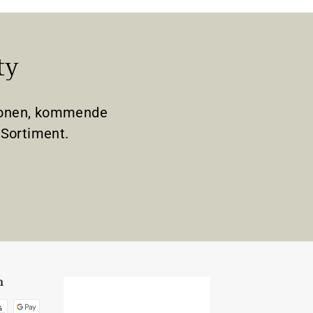
ty
tionen, kommende
Sortiment.
n