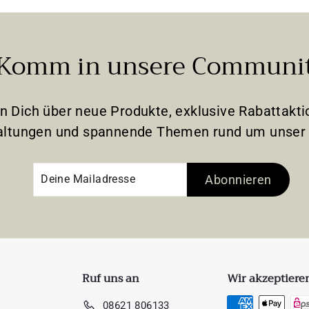
Komm in unsere Communi
en Dich über neue Produkte, exklusive Rabattak
altungen und spannende Themen rund um unser 
Deine
Abonnieren
Abonnieren
Mailadresse
Ruf uns an
Wir akzeptiere
08621 806133