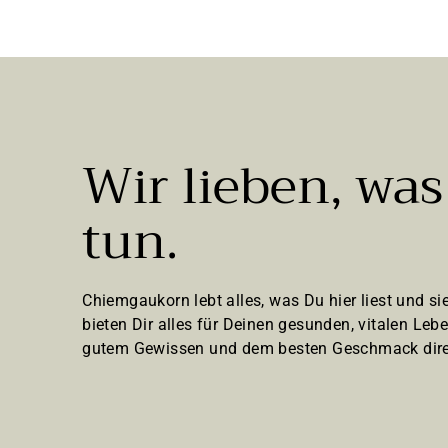
l
9
e
g
€
e
n
Wir lieben, was
tun.
Chiemgaukorn lebt alles, was Du hier liest und sie
bieten Dir alles für Deinen gesunden, vitalen Lebe
gutem Gewissen und dem besten Geschmack dire