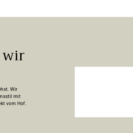
 wir
hst. Wir
nsstil mit
kt vom Hof.