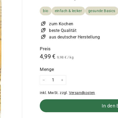
bio
einfach & lecker
gesunde Basics
zum Kochen
beste Qualität
aus deutscher Herstellung
Preis
Normaler
4,99
4,99 €
9,98
9,98 €
/
kg
€
Preis
€
Menge
−
+
inkl. MwSt. zzgl.
Versandkosten
In den