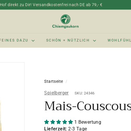
of direkt zu Dir! Versandkostenfrei nach DE ab 79,- €
C
h
i
e
FEINES DAZU
SCHÖN + NÜTZLICH
WOHLFÜH
m
g
a
u
k
Startseite
/
o
r
Spielberger
SKU: 24346
n
Mais-Couscous 
1 Bewertung
Lieferzeit:
2-3 Tage