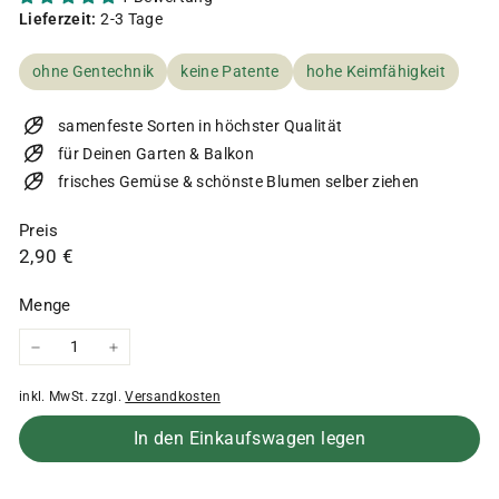
Lieferzeit:
2-3 Tage
ohne Gentechnik
keine Patente
hohe Keimfähigkeit
samenfeste Sorten in höchster Qualität
für Deinen Garten & Balkon
frisches Gemüse & schönste Blumen selber ziehen
Preis
Normaler
2,90
2,90 €
Preis
€
Menge
−
+
inkl. MwSt. zzgl.
Versandkosten
In den Einkaufswagen legen