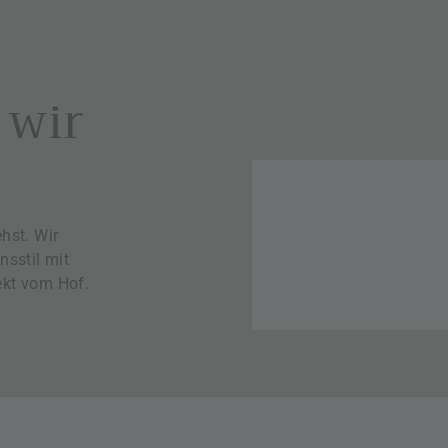
 wir
hst. Wir
nsstil mit
kt vom Hof.