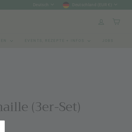
Sprache
Währung
Deutsch
Deutschland (EUR €)
LEN
EVENTS, REZEPTE + INFOS
JOBS
ille (3er-Set)