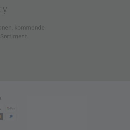
ty
tionen, kommende
Sortiment.
n