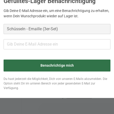
Gefülltes-Lager Benachrichtigung
langlebig
praktisch
dekorativ
Gib Deine E-Mail Adresse ein, um eine Benachrichtigung zu erhalten,
wenn Dein Wunschprodukt wieder auf Lager ist.
Schönes für die Küche
schön als kleines Geschenk
im Landhausstil
Preis
Normaler
22,50
22,50 €
Preis
€
E-Mail erhalten, wenn Dei
Benachrichtige mich
Menge
Du hast jederzeit die Möglichkeit, Dich von unseren E-Mails abzumelden. Die
Option steht Dir im unteren Bereich von jeder gesendeten E-Mail zur
−
+
Verfügung.
inkl. MwSt. zzgl.
Versandkosten