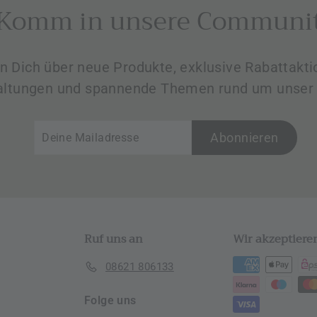
Komm in unsere Communi
en Dich über neue Produkte, exklusive Rabattak
altungen und spannende Themen rund um unser 
Deine
Abonnieren
Abonnieren
Mailadresse
Ruf uns an
Wir akzeptiere
08621 806133
Folge uns