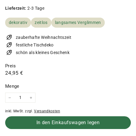
Lieferzeit:
2-3 Tage
dekorativ
zeitlos
langsames Verglimmen
zauberhafte Weihnachtszeit
festliche Tischdeko
schön als kleines Geschenk
Preis
Normaler
24,95
24,95 €
Preis
€
Menge
−
+
inkl. MwSt. zzgl.
Versandkosten
In den Einkaufswagen legen