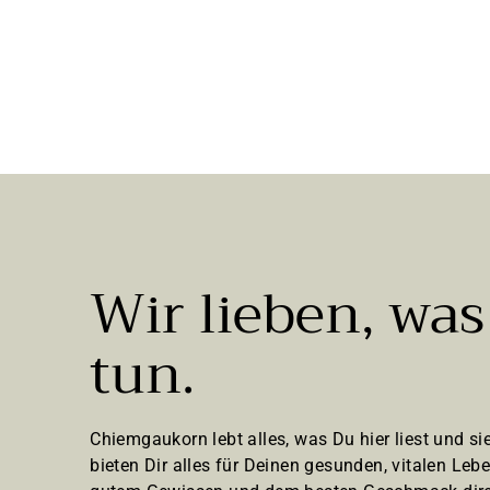
n
SoulSpice
l
8
8,20 €
e
g
149,09 €/kg
,
e
2
n
0
€
Wir lieben, was
tun.
Chiemgaukorn lebt alles, was Du hier liest und sie
bieten Dir alles für Deinen gesunden, vitalen Lebe