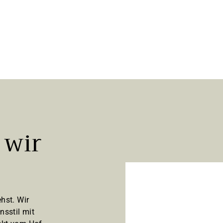
 wir
hst. Wir
nsstil mit