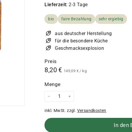
Lieferzeit:
2-3 Tage
bio
faire Bezahlung
sehr ergiebig
aus deutscher Herstellung
für die besondere Küche
Geschmacksexplosion
Preis
Normaler
8,20
8,20 €
149,09
149,09 €
/
kg
€
Preis
€
Menge
−
+
inkl. MwSt. zzgl.
Versandkosten
In den