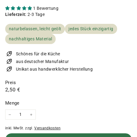
1 Bewertung
Lieferzeit:
2-3 Tage
naturbelassen, leicht geölt
jedes Stück einzigartig
nachhaltiges Material
Schönes für die Küche
aus deutscher Manufaktur
Unikat aus handwerklicher Herstellung
Preis
Normaler
2,50
2,50 €
Preis
€
Menge
−
+
inkl. MwSt. zzgl.
Versandkosten