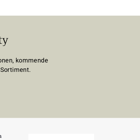
ty
tionen, kommende
Sortiment.
n