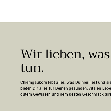
9
l
e
,
g
9
e
n
5
€
Wir lieben, was
tun.
Chiemgaukorn lebt alles, was Du hier liest und sie
bieten Dir alles für Deinen gesunden, vitalen Lebe
gutem Gewissen und dem besten Geschmack dire