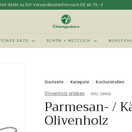
of direkt zu Dir! Versandkostenfrei nach DE ab 79,- €
C
h
i
e
FEINES DAZU
SCHÖN + NÜTZLICH
WOHLFÜH
m
g
a
u
k
Startseite
/
Kategorie
/
Kochutensilien
/
o
r
Olivenholz erleben
SKU: 24963
n
Parmesan- / Kä
Olivenholz