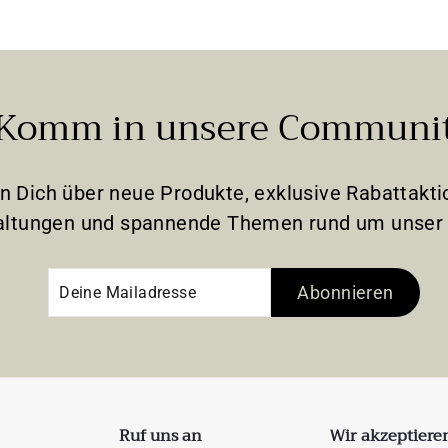
Komm in unsere Communi
en Dich über neue Produkte, exklusive Rabattak
altungen und spannende Themen rund um unser 
Deine
Abonnieren
Abonnieren
Mailadresse
Ruf uns an
Wir akzeptiere