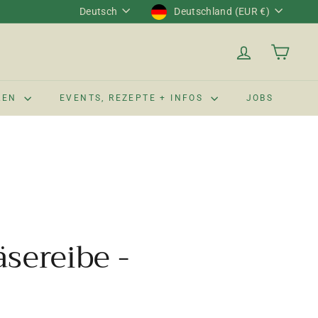
Sprache
Währung
Deutsch
Deutschland (EUR €)
LEN
EVENTS, REZEPTE + INFOS
JOBS
sereibe -