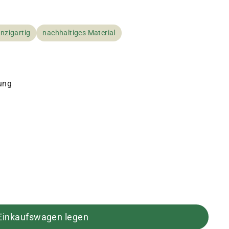
inzigartig
nachhaltiges Material
lung
 Einkaufswagen legen