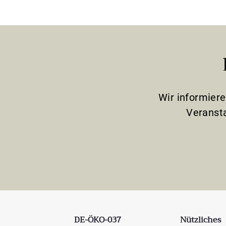
Wir informier
Veranst
DE-ÖKO-037
Nützliches