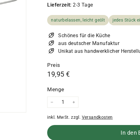
Lieferzeit:
2-3 Tage
naturbelassen, leicht geölt
jedes Stück e
Schönes für die Küche
aus deutscher Manufaktur
Unikat aus handwerklicher Herstel
Preis
Normaler
19,95
19,95 €
Preis
€
Menge
−
+
inkl. MwSt. zzgl.
Versandkosten
In den