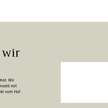
 wir
hst. Wir
nsstil mit
kt vom Hof.