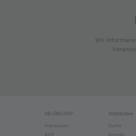
Wir informier
Veranst
DE-ÖKO-037
Nützliches
Impressum
Suche
AGB
Kontakt