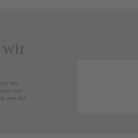
 wir
hst. Wir
nsstil mit
kt vom Hof.