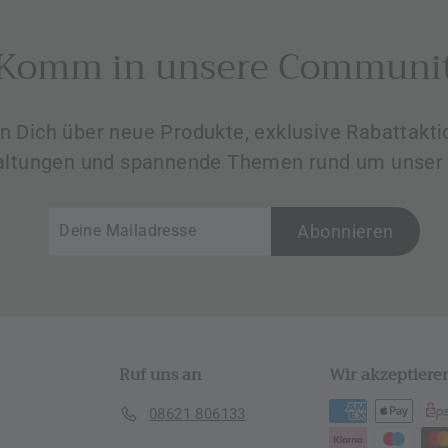
Komm in unsere Communi
en Dich über neue Produkte, exklusive Rabattak
altungen und spannende Themen rund um unser 
Deine
Abonnieren
Abonnieren
Mailadresse
Ruf uns an
Wir akzeptiere
08621 806133