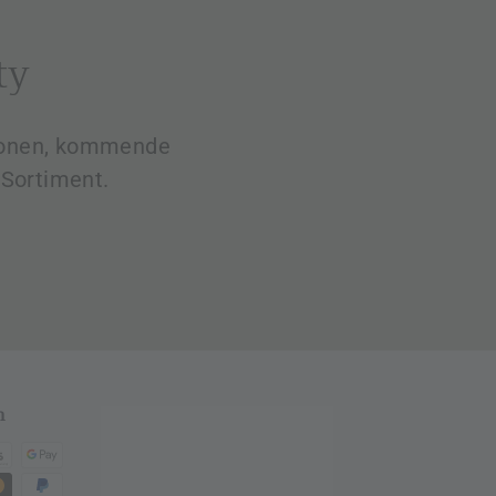
ty
tionen, kommende
Sortiment.
n