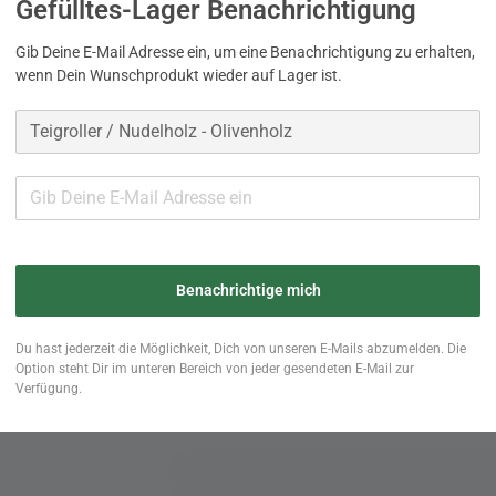
Gefülltes-Lager Benachrichtigung
naturbelassen, leicht geölt
jedes Stück e
Gib Deine E-Mail Adresse ein, um eine Benachrichtigung zu erhalten,
Schönes für die Küche
wenn Dein Wunschprodukt wieder auf Lager ist.
aus deutscher Manufaktur
Unikat aus handwerklicher Herstel
Preis
Normaler
17,95
17,95 €
Preis
€
E-Mail erhalten, wenn Dei
Benachrichtige mich
Menge
Du hast jederzeit die Möglichkeit, Dich von unseren E-Mails abzumelden. Die
Option steht Dir im unteren Bereich von jeder gesendeten E-Mail zur
−
+
Verfügung.
inkl. MwSt. zzgl.
Versandkosten