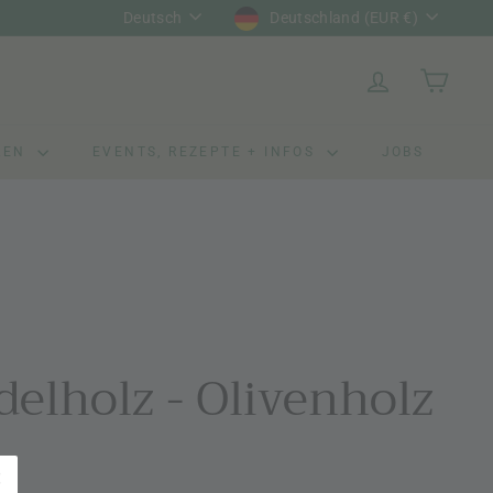
Sprache
Währung
Deutsch
Deutschland (EUR €)
LEN
EVENTS, REZEPTE + INFOS
JOBS
delholz - Olivenholz