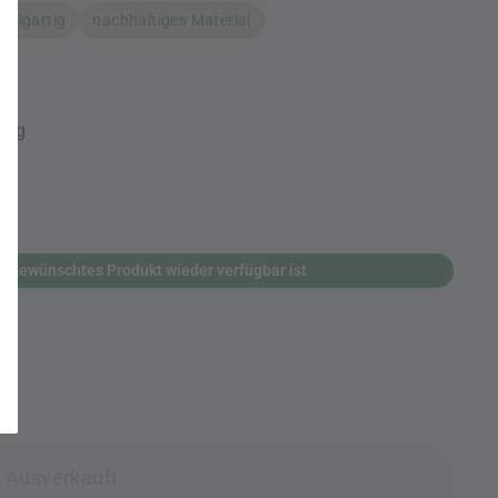
inzigartig
nachhaltiges Material
lung
n gewünschtes Produkt wieder verfügbar ist
Ausverkauft