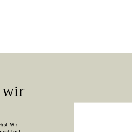
 wir
hst. Wir
nsstil mit