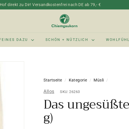
of direkt zu Dir! Versandkostenfrei nach DE ab 79,- €
C
h
i
e
FEINES DAZU
SCHÖN + NÜTZLICH
WOHLFÜH
m
g
a
u
k
Startseite
/
Kategorie
/
Müsli
/
o
r
Allos
SKU: 26263
n
Das ungesüßte
g)