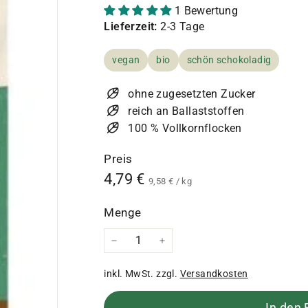
1 Bewertung
Lieferzeit:
2-3 Tage
vegan
bio
schön schokoladig
ohne zugesetzten Zucker
reich an Ballaststoffen
100 % Vollkornflocken
Preis
Normaler
4,79
4,79 €
9,58
9,58 €
/
kg
€
Preis
€
Menge
−
+
inkl. MwSt. zzgl.
Versandkosten
In den