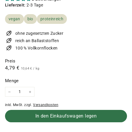
Lieferzeit:
2-3 Tage
vegan
bio
proteinreich
ohne zugesetzten Zucker
reich an Ballaststoffen
100 % Vollkornflocken
Preis
Normaler
4,79
4,79 €
10,64
10,64 €
/
kg
€
Preis
€
Menge
−
+
inkl. MwSt. zzgl.
Versandkosten
In den Einkaufswagen legen